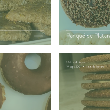
a
Panqué de Pláta
Oats and Quinoa
19 sept 2021
1 min de lectura