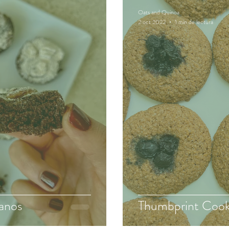
Oats and Quinoa
2 oct 2022
1 min de lectura
anos
Thumbprint Cook