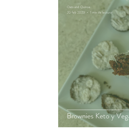
Oats and Quinoa
20 feb 2023
1 min de lectura
Brownies Keto y Veg