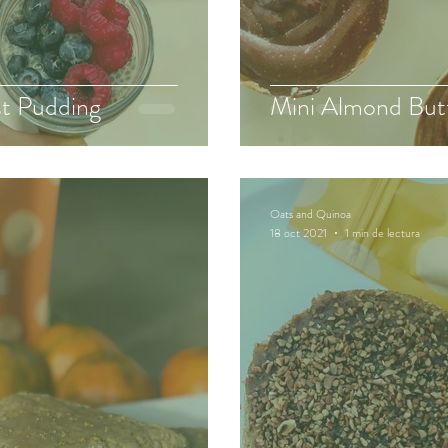
t Pudding
Mini Almond But
Oats and Quinoa
18 oct 2021
1 min de lectura