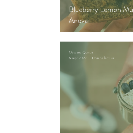
Blueberry Lemon Muf
Aneva
Oats and Quinoa
6 sept 2022
1 min de lectura