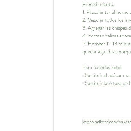
Procedimiento:
1. 
Precalentar el horno 
2. Mezclar todos los ing
3. Agregar las chispas 
4. Formar bolitas sobre
5. Hornear 11-13 minut
quedar aguaditas porque
Para hacerlas keto:
· 
Sustituir el azúcar ma
· 
Sustituir la ½ taza de 
vegan
galletas
cookies
ket