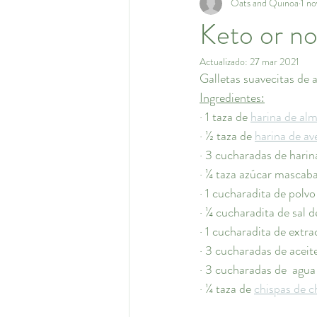
Oats and Quinoa
1 n
Keto or n
Actualizado:
27 mar 2021
Galletas suavecitas de 
Ingredientes:
· 1 taza de 
harina de al
· ½ taza de 
harina de a
· 3 cucharadas de harin
· ¼ taza azúcar mascab
· 1 cucharadita de polv
· ¼ cucharadita de sal 
· 1 cucharadita de extrac
· 3 cucharadas de aceit
· 3 cucharadas de  agua
· ¼ taza de 
chispas de 