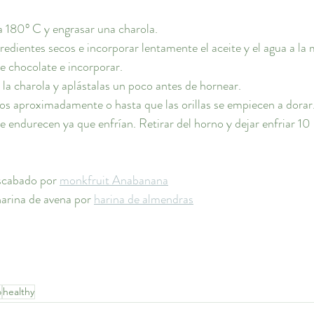
a 180° C y engrasar una charola.
redientes secos e incorporar lentamente el aceite y el agua a la 
de chocolate e incorporar.
 la charola y aplástalas un poco antes de hornear.
os aproximadamente o hasta que las orillas se empiecen a dorar
 endurecen ya que enfrían. Retirar del horno y dejar enfriar 10
scabado por 
monkfruit Anabanana
harina de avena por 
harina de almendras
o
healthy