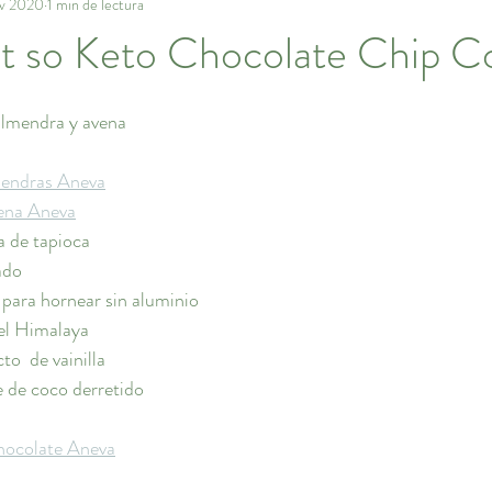
ov 2020
1 min de lectura
ot so Keto Chocolate Chip C
almendra y avena
mendras Aneva
vena Aneva
a de tapioca
ado
o para hornear sin aluminio
del Himalaya
to  de vainilla
e de coco derretido
chocolate Aneva